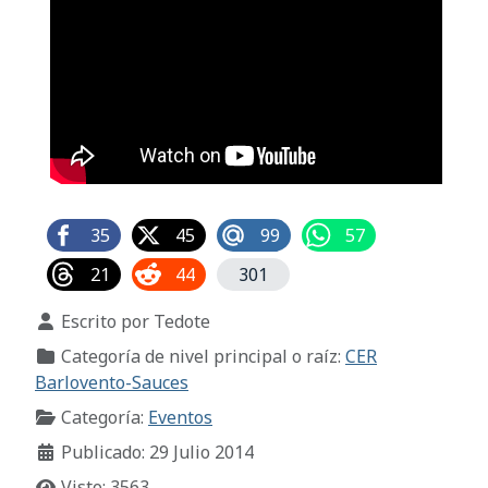
35
45
99
57
21
44
301
Detalles
Escrito por
Tedote
Categoría de nivel principal o raíz:
CER
Barlovento-Sauces
Categoría:
Eventos
Publicado: 29 Julio 2014
Visto: 3563